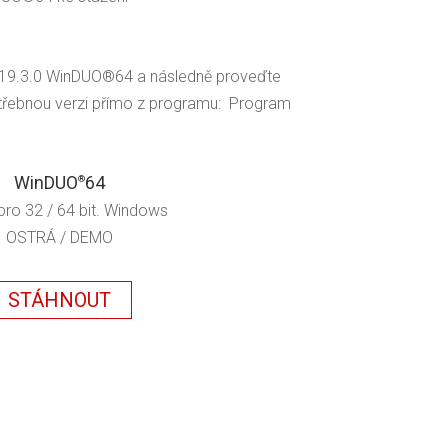
 2.19.3.0 WinDUO®64 a následně proveďte
třebnou verzi přímo z programu: Program
WinDUO
64
®
pro 32 / 64 bit. Windows
OSTRÁ / DEMO
STÁHNOUT