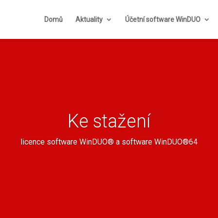
Domů
Aktuality
Účetní software WinDUO
Ke stažení
licence software WinDUO® a software WinDUO®64