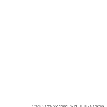
Starší verze programu WinDUO® ke stažení