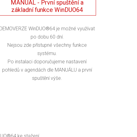
MANUÁL - První spuštění a
základní funkce WinDUO64
DEMOVERZE WinDUO®64 je možné využívat
po dobu 60 dní.
Nejsou zde přístupné všechny funkce
systému.
Po instalaci doporučujeme nastavení
pohledů v agendách dle MANUÁLU a první
spuštění výše.
DUO®64 ke stažení