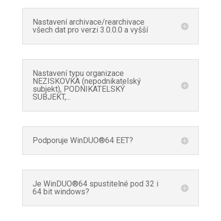
Nastavení archivace/rearchivace
všech dat pro verzi 3.0.0.0 a vyšší
Nastavení typu organizace
NEZISKOVKA (nepodnikatelský
subjekt), PODNIKATELSKÝ
SUBJEKT,...
Podporuje WinDUO®64 EET?
Je WinDUO®64 spustitelné pod 32 i
64 bit windows?