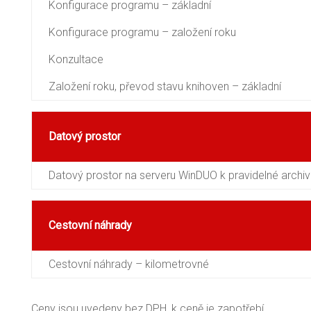
Konfigurace programu – základní
Konfigurace programu – založení roku
Konzultace
Založení roku, převod stavu knihoven – základní
Datový prostor
Datový prostor na serveru WinDUO k pravidelné archiv
Cestovní náhrady
Cestovní náhrady – kilometrovné
Ceny jsou uvedeny bez DPH, k ceně je zapotřebí