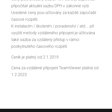
připočítat aktuální sazbu DPH v zákonné výši.
Uvedené ceny jsou účtovány za každé započaté
časové rozpětí.
K instalacím / školením / poradenství / atd…. při
využití metody vzdáleného připojení je účtována
také sazba za vzdálený přístup v rámci
poskytnutého časového rozpětí.
Ceník je platný od 2.1.2019
Cena za vzdálené připojení TeamViewer platná od
1.2.2023