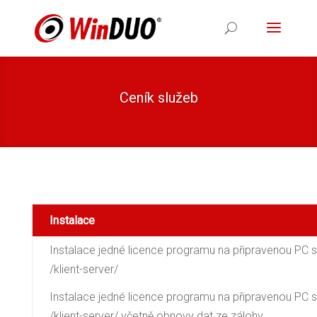
Ceník služeb
Instalace
Instalace jedné licence programu na připravenou PC st
/klient-server/
Instalace jedné licence programu na připravenou PC st
/klient-server/ včetně obnovy dat ze zálohy