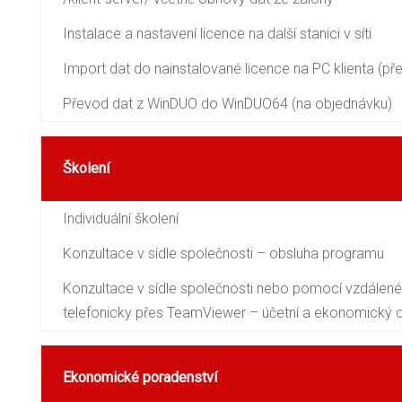
Instalace a nastavení licence na další stanici v síti
Import dat do nainstalované licence na PC klienta (p
Převod dat z WinDUO do WinDUO64 (na objednávku)
Školení
Individuální školení
Konzultace v sídle společnosti – obsluha programu
Konzultace v sídle společnosti nebo pomocí vzdálené
telefonicky přes TeamViewer – účetní a ekonomický 
Ekonomické poradenství