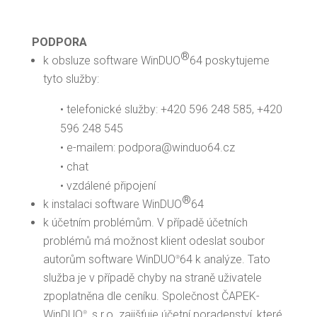
PODPORA
®
k obsluze software WinDUO
64 poskytujeme
tyto služby:
• telefonické služby: +420 596 248 585, +420
596 248 545
• e-mailem: podpora@winduo64.cz
• chat
• vzdálené připojení
®
k instalaci software WinDUO
64
k účetním problémům. V případě účetních
problémů má možnost klient odeslat soubor
autorům software WinDUO
64 k analýze. Tato
®
služba je v případě chyby na straně uživatele
zpoplatněna dle ceníku. Společnost ČAPEK-
WinDUO
, s.r.o. zajišťuje účetní poradenství, které
®