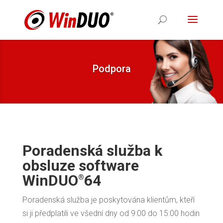
Podpora
Poradenská služba k
obsluze software
WinDUO
64
®
Poradenská služba je poskytována klientům, kteří
si ji předplatili ve všední dny od 9:00 do 15:00 hodin