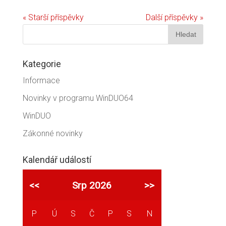
« Starší příspěvky
Další příspěvky »
Kategorie
Informace
Novinky v programu WinDUO64
WinDUO
Zákonné novinky
Kalendář událostí
<<
Srp 2026
>>
P
Ú
S
Č
P
S
N