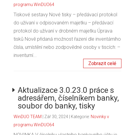
programu WinDUO64
Tiskové sestavy Nové tisky – předávací protokol
do užívaní v odpisovaném majetku – předávací
protokol do užívaní v drobném majetku Úprava
tisků Nově přidaná možnost řazení dle inventárního
čísla, umístění nebo zodpovědné osoby v tiscích: –
inventurní...
Zobrazit celé
Aktualizace 3.0.23.0 práce s
adresářem, číselníkem banky,
soubor do banky, tisky
WinDUO TEAM
|
Zář 30, 2024
| Kategorie:
Novinky v
programu WinDUO64
NOVINKA V číselníku vlastního bankovního účtu je