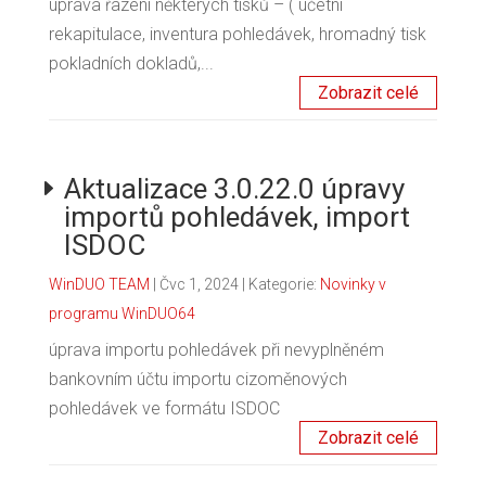
úprava řazení některých tisků – ( účetní
rekapitulace, inventura pohledávek, hromadný tisk
pokladních dokladů,...
Zobrazit celé
Aktualizace 3.0.22.0 úpravy
importů pohledávek, import
ISDOC
WinDUO TEAM
|
Čvc 1, 2024
| Kategorie:
Novinky v
programu WinDUO64
úprava importu pohledávek při nevyplněném
bankovním účtu importu cizoměnových
pohledávek ve formátu ISDOC
Zobrazit celé