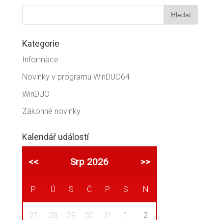
Kategorie
Informace
Novinky v programu WinDUO64
WinDUO
Zákonné novinky
Kalendář událostí
<<
Srp 2026
>>
P
Ú
S
Č
P
S
N
27
28
29
30
31
1
2