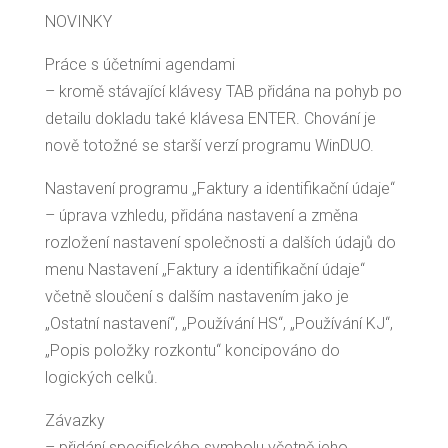
NOVINKY
Práce s účetními agendami
– kromě stávající klávesy TAB přidána na pohyb po
detailu dokladu také klávesa ENTER. Chování je
nově totožné se starší verzí programu WinDUO.
Nastavení programu „Faktury a identifikační údaje“
– úprava vzhledu, přidána nastavení a změna
rozložení nastavení společnosti a dalších údajů do
menu Nastavení „Faktury a identifikační údaje“
včetně sloučení s dalším nastavením jako je
„Ostatní nastavení“, „Používání HS“, „Používání KJ“,
„Popis položky rozkontu“ koncipováno do
logických celků.
Závazky
– přidání specifického symbolu včetně jeho