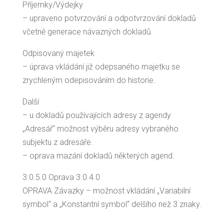
Příjemky/Výdejky
– upraveno potvrzování a odpotvrzování dokladů
včetně generace návazných dokladů.
Odpisovaný majetek
– úprava vkládání již odepsaného majetku se
zrychleným odepisováním do historie.
Další
– u dokladů používajících adresy z agendy
„Adresář“ možnost výběru adresy vybraného
subjektu z adresáře.
– oprava mazání dokladů některých agend.
3.0.5.0 Oprava 3.0.4.0
OPRAVA Závazky – možnost vkládání „Variabilní
symbol“ a „Konstantní symbol“ delšího než 3 znaky.