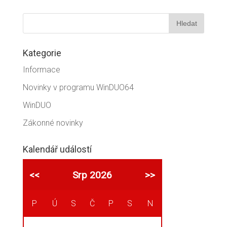
Kategorie
Informace
Novinky v programu WinDUO64
WinDUO
Zákonné novinky
Kalendář událostí
<<
Srp 2026
>>
P
Ú
S
Č
P
S
N